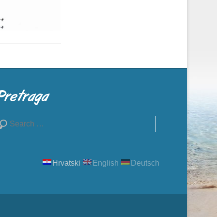
Pretraga
earch
Hrvatski
English
Deutsch