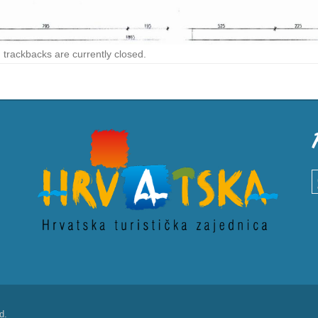
trackbacks are currently closed.
S
d.