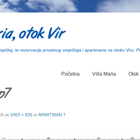
ia, otok Vir
smještaj, te rezervacije privatnog smještaja i apartmana na otoku Viru. P
Početna
Villa Maria
Otok 
p7
16
at
1063 × 835
in
APARTMAN 7