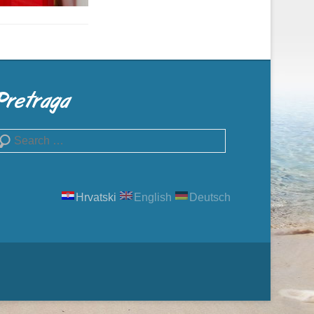
Pretraga
earch
Hrvatski
English
Deutsch