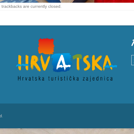
trackbacks are currently closed.
S
d.